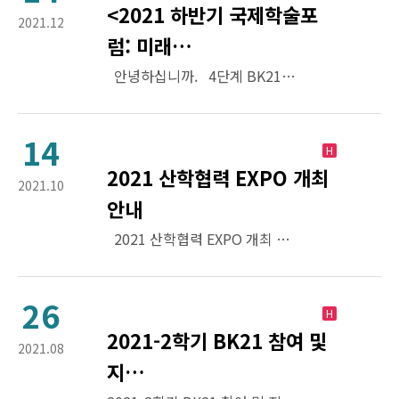
<2021 하반기 국제학술포
2021.12
럼: 미래…
안녕하십니까. 4단계 BK21사업 미래영상콘텐츠 혁신융합 교육연구단은 매년 2회 국제학술포럼을 통해 영상콘텐츠 분야 학술기관 및 현장 전문가를 초빙하여 국내외적 학술 네트워크 구축에 힘쓰고 있습니다. 2019년 말부터 본격화된 언택트 시대의 지속은 영상콘텐츠 수요의 폭발적 성장을 야기하였고, 더불어 영상콘텐…
14
H
2021 산학협력 EXPO 개최
2021.10
안내
2021 산학협력 EXPO 개최 안내 1. 기간 : 2021.10.18.(월) ~ 24.(일), 산학협력 주간(7일) 온라인 진행 ※ 2021.10.20.(수) ~ 10.22.(금), 수원컨벤션센터 3일간 오프라인 진행 2. 장소 : 산학협력 EXPO 홈페이지 & …
26
H
2021-2학기 BK21 참여 및
2021.08
지…