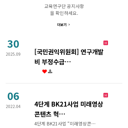
교육연구단 공지사항
을 확인하세요.
더보기
30
H
[국민권익위원회] 연구개발
2025.09
비 부정수급…
06
H
4단계 BK21사업 미래영상
2022.04
콘텐츠 혁…
4단계 BK21사업 “미래영상콘텐츠 혁신융합 교육연구단” 신진연구인력(박사후과정생) 채용공고 동서대학교 4단계 BK21사업 “미래영상콘텐츠 혁신융합 교육연구단”에서 연구 활동을 수행할 신진연구인력(박사후과정생)을 아래와 같이 모집하오니 많은 지원 바랍니다. 1. 모집분야 및 응모자격 …