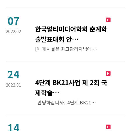
07
H
한국멀티미디어학회 춘계학
2022.02
술발표대회 안…
[이 게시물은 최고관리자님에 의해 2023-06-28 17:11:55 공지사항에서 이동 됨]
24
H
4단계 BK21사업 제 2회 국
2022.01
제학술…
안녕하십니까. 4단계 BK21사업 미래영상콘텐츠 혁신융합교육연구단과 서비스디자인 기반의 사회혁신 교육연구팀은작년 1회 국제학술대회에 이어 2회 국제학술대회(International Conference on Digital Contents)를 개최합니다.정기 국제학술대회를 통해 영상콘텐츠 분야 학술기관 및…
14
H