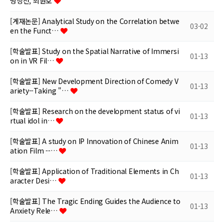
멍칭선, 최원호
[게재논문] Analytical Study on the Correlation betwe
03-02
en the Funct…
[학술발표] Study on the Spatial Narrative of Immersi
01-13
on in VR Fil…
[학술발표] New Development Direction of Comedy V
01-13
ariety--Taking "…
[학술발표] Research on the development status of vi
01-13
rtual idol in…
[학술발표] A study on IP Innovation of Chinese Anim
01-13
ation Film --…
[학술발표] Application of Traditional Elements in Ch
01-13
aracter Desi…
[학술발표] The Tragic Ending Guides the Audience to
01-13
Anxiety Rele…