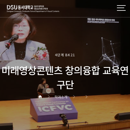
4단계 BK21
미래영상콘텐츠 창의융합 교육연
구단
학과소개