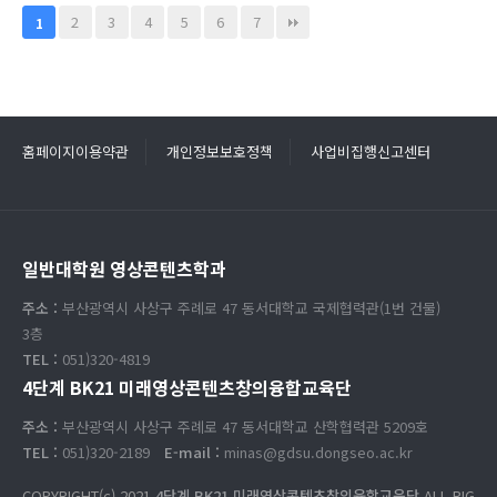
2
3
4
5
6
7
1
홈페이지이용약관
개인정보보호정책
사업비집행신고센터
일반대학원 영상콘텐츠학과
주소 :
부산광역시 사상구 주례로 47 동서대학교 국제협력관(1번 건물)
3층
TEL :
051)320-4819
4단계 BK21 미래영상콘텐츠창의융합교육단
주소 :
부산광역시 사상구 주례로 47 동서대학교 산학협력관 5209호
TEL :
051)320-2189
E-mail :
minas@gdsu.dongseo.ac.kr
COPYRIGHT(c) 2021
4단계 BK21 미래영상콘텐츠창의융합교육단
ALL RIG