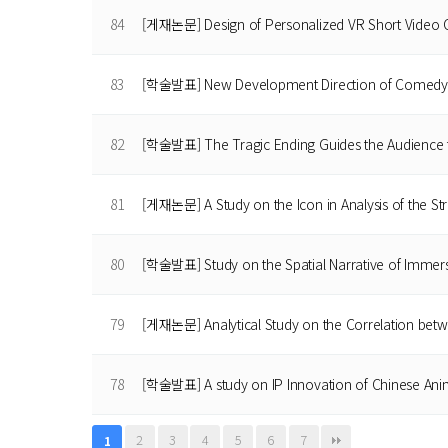
84
[게재논문] Design of Personalized VR Short Video 
83
[학술발표] New Development Direction of Comedy 
82
[학술발표] The Tragic Ending Guides the Audience 
81
[게재논문] A Study on the Icon in Analysis of the S
80
[학술발표] Study on the Spatial Narrative of Immers
79
[게재논문] Analytical Study on the Correlation be
78
[학술발표] A study on IP Innovation of Chinese Ani
2
3
4
5
6
7
1