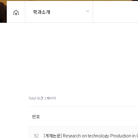
학과소개
헤더설정
Total 92건
1 페이지
번호
92
[게재논문] Research on technology Production in C