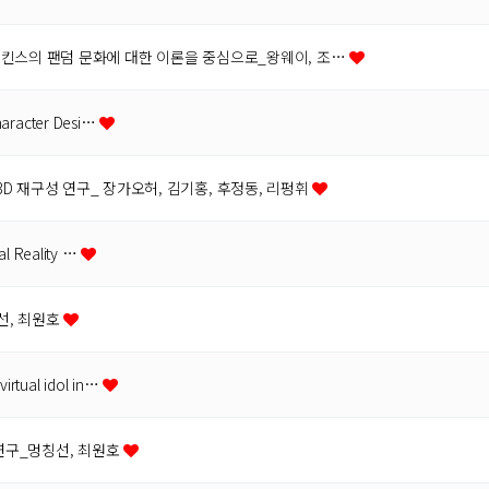
 젠킨스의 팬덤 문화에 대한 이론을 중심으로_왕웨이, 조…
haracter Desi…
3D 재구성 연구_ 장가오허, 김기홍, 후정동, 리펑휘
al Reality …
, 최원호
irtual idol in…
연구_멍칭선, 최원호