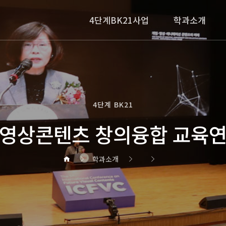
4단계BK21사업
학과소개
4단계 BK21
영상콘텐츠 창의융합 교육
학과소개