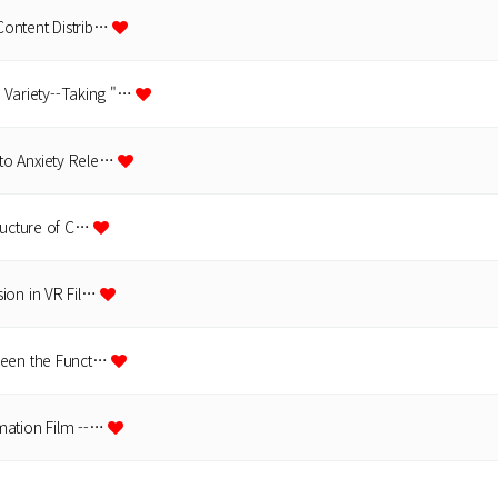
Content Distrib…
Variety--Taking "…
to Anxiety Rele…
tructure of C…
ion in VR Fil…
tween the Funct…
mation Film --…