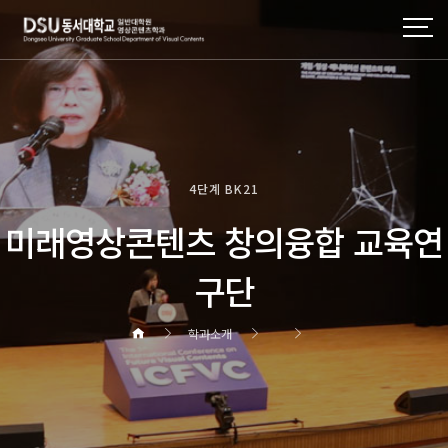
4단계 BK21
미래영상콘텐츠 창의융합 교육연
구단
학과소개