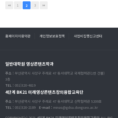
1
3
2
홈페이지이용약관
개인정보보호정책
사업비집행신고센터
일반대학원 영상콘텐츠학과
주소 :
부산광역시 사상구 주례로 47 동서대학교 국제협력관(1번 건물)
3층
TEL :
051)320-4819
4단계 BK21 미래영상콘텐츠창의융합교육단
주소 :
부산광역시 사상구 주례로 47 동서대학교 산학협력관 5209호
TEL :
051)320-2189
E-mail :
minas@gdsu.dongseo.ac.kr
COPYRIGHT(c) 2021
4단계 BK21 미래영상콘텐츠창의융합교육단
ALL RIG