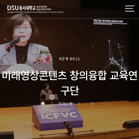
4단계 BK21
미래영상콘텐츠 창의융합 교육연
구단
학과소개