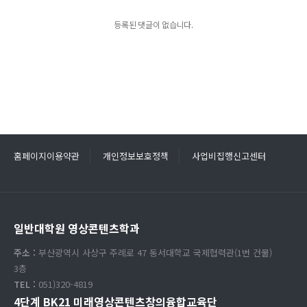
등록된 댓글이 없습니다.
홈페이지이용약관
개인정보보호정책
사업비집행신고센터
일반대학원 영상콘텐츠학과
주소 :
부산광역시 사상구 주례로 47 동서대학교 국제협력관(1번 건물)
3층
TEL :
051)320-4819
4단계 BK21 미래영상콘텐츠창의융합교육단