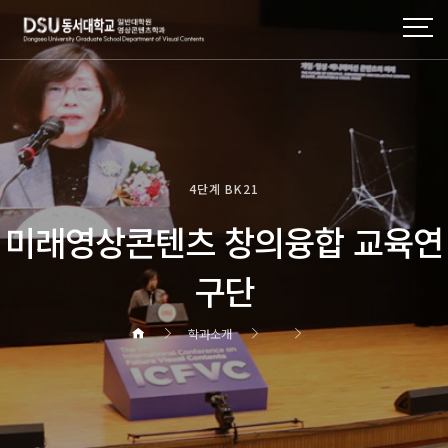
4단계 BK21
미래영상콘텐츠 창의융합 교육연
구단
학과소개