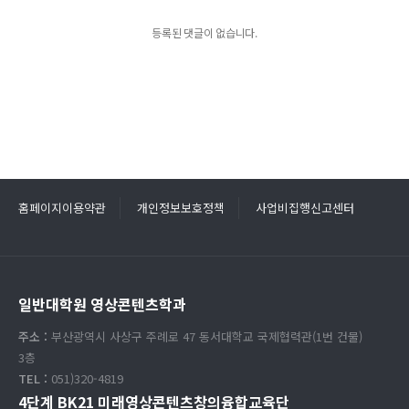
등록된 댓글이 없습니다.
홈페이지이용약관
개인정보보호정책
사업비집행신고센터
일반대학원 영상콘텐츠학과
주소 :
부산광역시 사상구 주례로 47 동서대학교 국제협력관(1번 건물)
3층
TEL :
051)320-4819
4단계 BK21 미래영상콘텐츠창의융합교육단