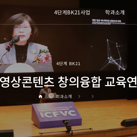
4단계BK21사업
학과소개
4단계 BK21
영상콘텐츠 창의융합 교육
학과소개