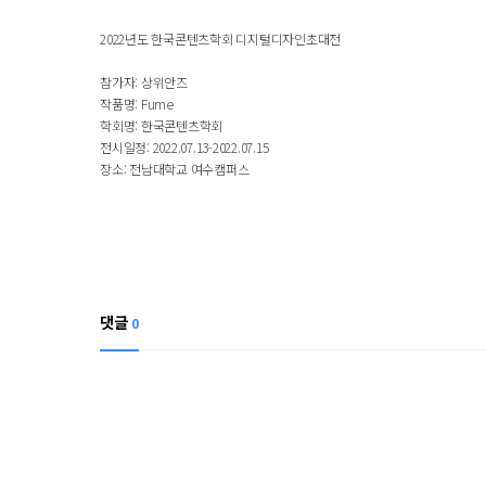
2022년도 한국콘텐츠학회 디지털디자인초대전
참가자: 상위안즈
작품명: Fume
학회명: 한국콘텐츠학회
전시일정:
2022.07.13-2022.07.15
장소: 전남대학교 여수캠퍼스
댓글
0