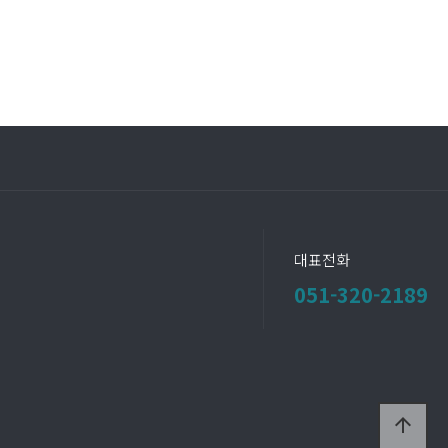
대표전화
051-320-2189
arrow_upward