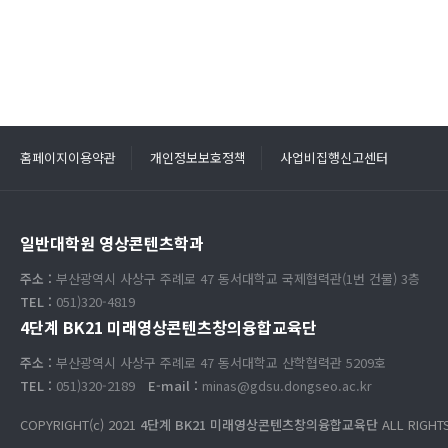
홈페이지이용약관
개인정보보호정책
사업비집행신고센터
일반대학원 영상콘텐츠학과
주소 :
부산광역시 사상구 주례로 47 동서대학교 국제협력관(1번 건물) 3층
TEL :
051)320-4819
4단계 BK21 미래영상콘텐츠창의융합교육단
주소 :
부산광역시 사상구 주례로 47 동서대학교 산학협력관 5209호
TEL :
051)320-2189
E-mail :
minas@gdsu.dongseo.ac.kr
COPYRIGHT(c) 2021
4단계 BK21 미래영상콘텐츠창의융합교육단
ALL RIGHT