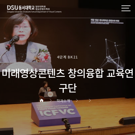
4단계 BK21
미래영상콘텐츠 창의융합 교육연
구단
학과소개