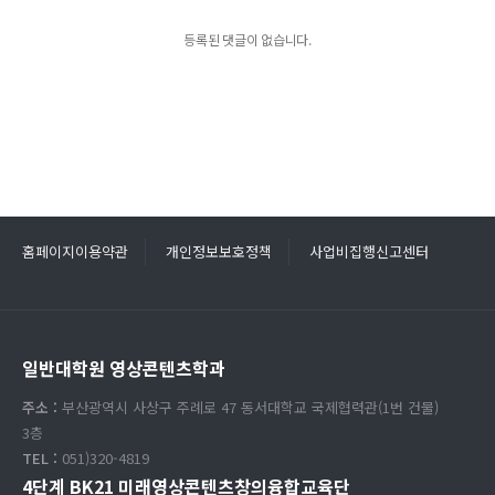
등록된 댓글이 없습니다.
홈페이지이용약관
개인정보보호정책
사업비집행신고센터
일반대학원 영상콘텐츠학과
주소 :
부산광역시 사상구 주례로 47 동서대학교 국제협력관(1번 건물)
3층
TEL :
051)320-4819
4단계 BK21 미래영상콘텐츠창의융합교육단