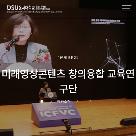
4단계 BK21
미래영상콘텐츠 창의융합 교육연
구단
학과소개