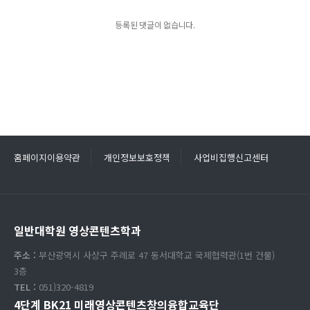
등록된 댓글이 없습니다.
홈페이지이용약관
개인정보보호정책
사업비집행신고센터
일반대학원 영상콘텐츠학과
주소 :
부산광역시 사상구 주례로 47 동서대학교 국제협력관(1번 건물)
3층
TEL :
051)320-4819
4단계 BK21 미래영상콘텐츠창의융합교육단