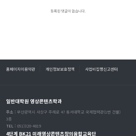
등록된 댓글이 없습니다.
홈페이지이용약관
개인정보보호정책
사업비집행신고센터
일반대학원 영상콘텐츠학과
주소 :
부산광역시 사상구 주례로 47 동서대학교 국제협력관(1번 건물)
3층
TEL :
051)320-4819
4단계 BK21 미래영상콘텐츠창의융합교육단