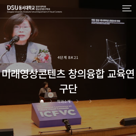
4단계 BK21
미래영상콘텐츠 창의융합 교육연
구단
학과소개