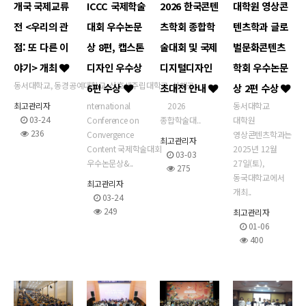
개국 국제교류
ICCC 국제학술
2026 한국콘텐
대학원 영상콘
전 <우리의 관
대회 우수논문
츠학회 종합학
텐츠학과 글로
점: 또 다른 이
상 8편, 캡스톤
술대회 및 국제
벌문화콘텐츠
야기> 개최
디자인 우수상
디지털디자인
학회 우수논문
동서대학교, 동경공예대학교, 산호세주립대학교, 상해공..
6편 수상
초대전 안내
상 2편 수상
최고관리자
nternational
2026
동서대학교
03-24
Conference on
종합학술대..
대학원
236
Convergence
영상콘텐츠학과는
최고관리자
Content 국제학술대회
2025년 12월
03-03
우수논문상&..
27일(토),
275
동국대학교에서
최고관리자
개최..
03-24
249
최고관리자
01-06
400