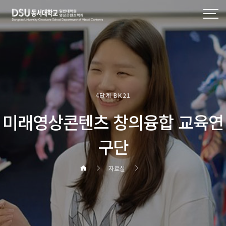
4단계 BK21
미래영상콘텐츠 창의융합 교육연
구단
자료실