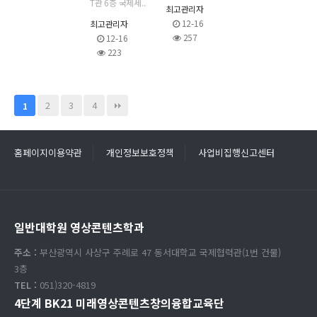
T관 6층 국제세..
최고관리자
12-16
최고관리자
257
12-16
223
2
3
4
1
홈페이지이용약관
개인정보보호정책
사업비집행신고센터
일반대학원 영상콘텐츠학과
주소 :
부산광역시 사상구 주례로 47 동서대학교 국제협력관(1번 건물)
3층
TEL :
051)320-4819
4단계 BK21 미래영상콘텐츠창의융합교육단