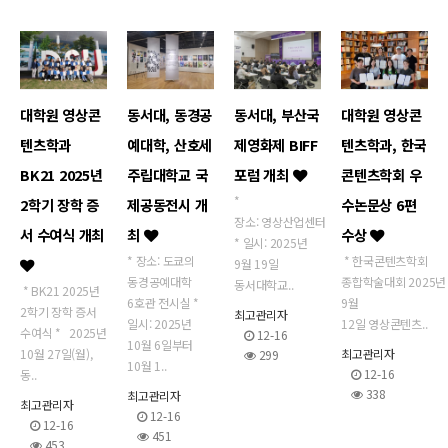
대학원 영상콘
동서대, 동경공
동서대, 부산국
대학원 영상콘
텐츠학과
예대학, 산호세
제영화제 BIFF
텐츠학과, 한국
BK21 2025년
주립대학교 국
포럼 개최
콘텐츠학회 우
*
2학기 장학 증
제공동전시 개
수논문상 6편
장소: 영상산업센터
서 수여식 개최
최
수상
* 일시: 2025년
* 장소: 도쿄의
* 한국콘텐츠학회
9월 19일
동경공예대학
종합학술대회 2025년
동서대학교..
* BK21 2025년
6호관 전시실 *
9월
2학기 장학 증서
최고관리자
일시: 2025년
12일 영상콘텐츠..
수여식 * 2025년
12-16
10월 6일부터
10월 27일(월),
최고관리자
299
10월 1..
12-16
동..
338
최고관리자
최고관리자
12-16
12-16
451
453