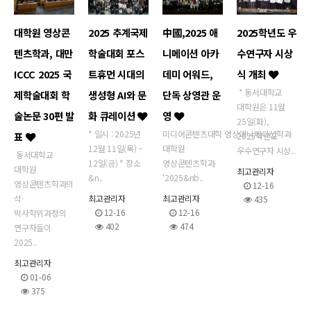
대학원 영상콘
2025 추계국제
中國,2025 애
2025학년도 우
텐츠학과, 대만
학술대회 포스
니메이션 아카
수연구자 시상
ICCC 2025 국
트휴먼 시대의
데미 어워드,
식 개최
* 동서대학교
제학술대회 학
생성형 AI와 문
단독 상영관 운
대학원은 11월
술논문 30편 발
화 큐레이션
영
25일(화),
* 일시 : 2025년
미디어콘텐츠대학 영상애니메이션학과
표
2025학년도
12월 11일(목) ~
대학원
우수연구자 시상..
동서대학교
12일(금) * 장소
영상콘텐츠학과
대학원
최고관리자
&n..
‘2025&nb..
영상콘텐츠학과의
12-16
석·
최고관리자
최고관리자
435
12-16
12-16
박사학위과정의
402
474
연구자들이
2025..
최고관리자
01-06
375