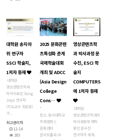
대학원 송지아
2025 문화콘텐
영상콘텐츠학
위 연구자
츠특성화 춘계
과 박사과정 문
SSCI 학술지,
국제학술대회
수진, ESCI 학
1저자 등재
개최 및 ADCC
술지
대학원
(Asia Design
COMPUTERS
영상콘텐츠학과
College
에 1저자 등재
박사수료인 Song
Cons…
Jiayu 연구자
(지도교수 최원호)
*
대학원
가 ..
장소: 동서대학교
영상콘텐츠학과의
주례캠퍼스
박사과정에 재학
최고관리자
문화센터
중인 문수진
12-16
콘서트홀과 UI-
연구자가 세계..
285