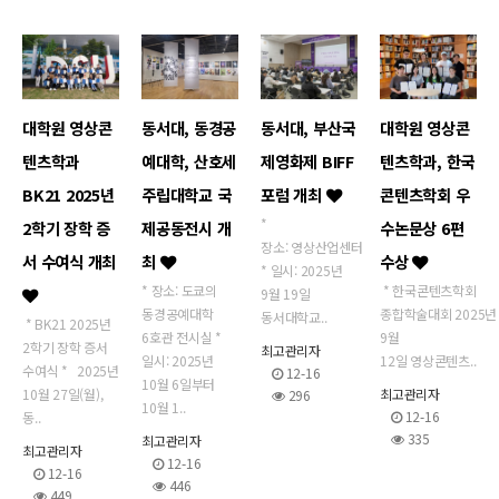
대학원 영상콘
동서대, 동경공
동서대, 부산국
대학원 영상콘
텐츠학과
예대학, 산호세
제영화제 BIFF
텐츠학과, 한국
BK21 2025년
주립대학교 국
포럼 개최
콘텐츠학회 우
*
2학기 장학 증
제공동전시 개
수논문상 6편
장소: 영상산업센터
서 수여식 개최
최
수상
* 일시: 2025년
* 장소: 도쿄의
* 한국콘텐츠학회
9월 19일
동경공예대학
종합학술대회 2025년
동서대학교..
* BK21 2025년
6호관 전시실 *
9월
2학기 장학 증서
최고관리자
일시: 2025년
12일 영상콘텐츠..
수여식 * 2025년
12-16
10월 6일부터
10월 27일(월),
최고관리자
296
10월 1..
12-16
동..
335
최고관리자
최고관리자
12-16
12-16
446
449