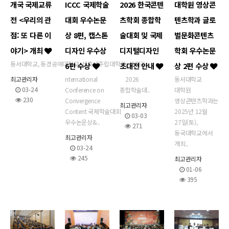
개국 국제교류
ICCC 국제학술
2026 한국콘텐
대학원 영상콘
전 <우리의 관
대회 우수논문
츠학회 종합학
텐츠학과 글로
점: 또 다른 이
상 8편, 캡스톤
술대회 및 국제
벌문화콘텐츠
야기> 개최
디자인 우수상
디지털디자인
학회 우수논문
동서대학교, 동경공예대학교, 산호세주립대학교, 상해공..
6편 수상
초대전 안내
상 2편 수상
최고관리자
nternational
2026
동서대학교
03-24
Conference on
종합학술대..
대학원
230
Convergence
영상콘텐츠학과는
최고관리자
Content 국제학술대회
2025년 12월
03-03
우수논문상&..
27일(토),
271
동국대학교에서
최고관리자
개최..
03-24
245
최고관리자
01-06
395