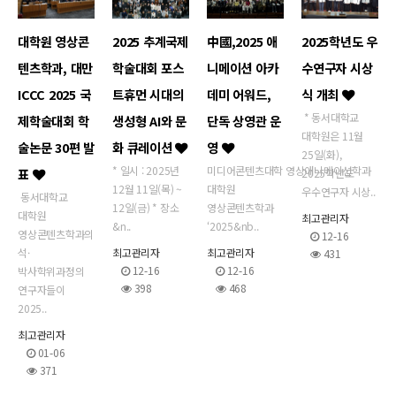
대학원 영상콘
2025 추계국제
中國,2025 애
2025학년도 우
텐츠학과, 대만
학술대회 포스
니메이션 아카
수연구자 시상
ICCC 2025 국
트휴먼 시대의
데미 어워드,
식 개최
* 동서대학교
제학술대회 학
생성형 AI와 문
단독 상영관 운
대학원은 11월
술논문 30편 발
화 큐레이션
영
25일(화),
* 일시 : 2025년
미디어콘텐츠대학 영상애니메이션학과
표
2025학년도
12월 11일(목) ~
대학원
우수연구자 시상..
동서대학교
12일(금) * 장소
영상콘텐츠학과
대학원
최고관리자
&n..
‘2025&nb..
영상콘텐츠학과의
12-16
석·
최고관리자
최고관리자
431
12-16
12-16
박사학위과정의
398
468
연구자들이
2025..
최고관리자
01-06
371