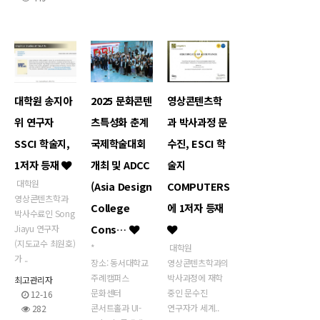
대학원 송지아
2025 문화콘텐
영상콘텐츠학
위 연구자
츠특성화 춘계
과 박사과정 문
SSCI 학술지,
국제학술대회
수진, ESCI 학
1저자 등재
개최 및 ADCC
술지
대학원
(Asia Design
COMPUTERS
영상콘텐츠학과
College
에 1저자 등재
박사수료인 Song
Cons…
Jiayu 연구자
(지도교수 최원호)
*
대학원
가 ..
장소: 동서대학교
영상콘텐츠학과의
주례캠퍼스
박사과정에 재학
최고관리자
문화센터
중인 문수진
12-16
콘서트홀과 UI-
연구자가 세계..
282