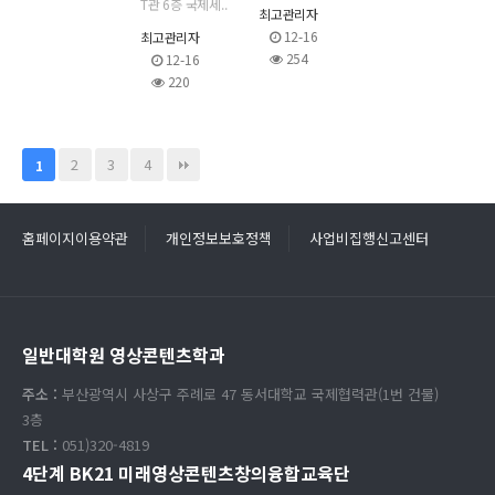
T관 6층 국제세..
최고관리자
12-16
최고관리자
254
12-16
220
2
3
4
1
홈페이지이용약관
개인정보보호정책
사업비집행신고센터
일반대학원 영상콘텐츠학과
주소 :
부산광역시 사상구 주례로 47 동서대학교 국제협력관(1번 건물)
3층
TEL :
051)320-4819
4단계 BK21 미래영상콘텐츠창의융합교육단