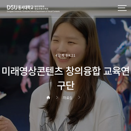
4단계 BK21
미래영상콘텐츠 창의융합 교육연
구단
자료실