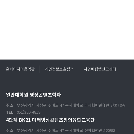
홈페이지이용약관
개인정보보호정책
사업비집행신고센터
일반대학원 영상콘텐츠학과
주소 :
부산광역시 사상구 주례로 47 동서대학교 국제협력관(1번 건물) 3층
TEL :
051)320-4819
4단계 BK21 미래영상콘텐츠창의융합교육단
주소 :
부산광역시 사상구 주례로 47 동서대학교 산학협력관 5209호