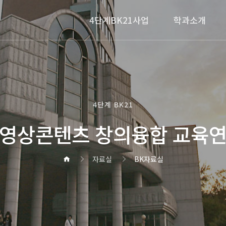
4단계BK21사업
학과소개
4단계 BK21
영상콘텐츠 창의융합 교육
자료실
BK자료실