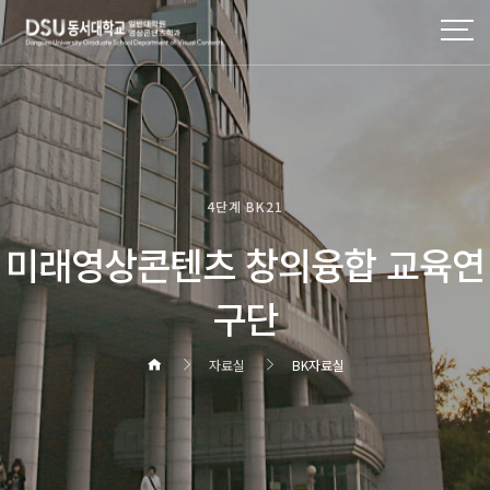
4단계 BK21
미래영상콘텐츠 창의융합 교육연
구단
자료실
BK자료실