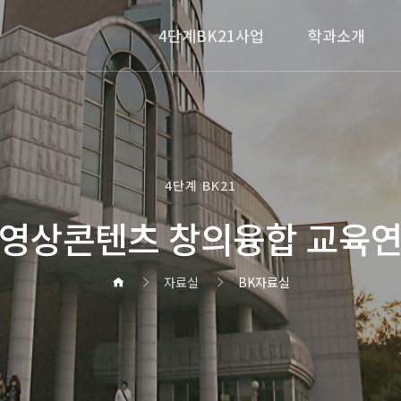
4단계BK21사업
학과소개
4단계 BK21
영상콘텐츠 창의융합 교육
자료실
BK자료실