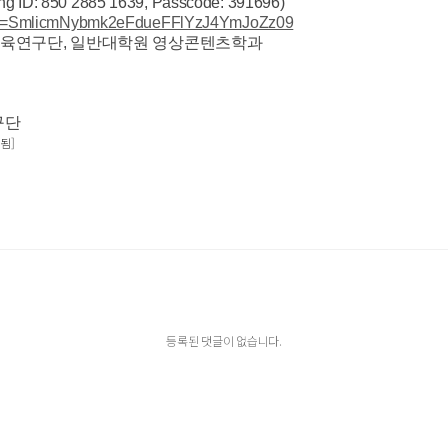
850 2885 1639, Passcode: 391696)
pwd=SmlicmNybmk2eFdueFFlYzJ4YmJoZz09
 교육연구단, 일반대학원 영상콘텐츠학과
구단
 됨]
등록된 댓글이 없습니다.