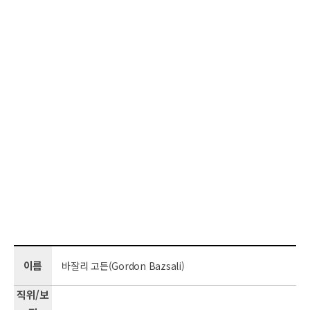
이름
바잘리 고든(Gordon Bazsali)
직위/보