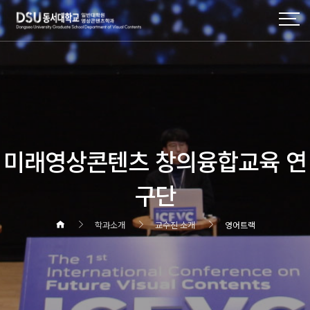
미래영상콘텐츠 창의융합교육 연
구단
학과소개
교수진 소개
영어트랙