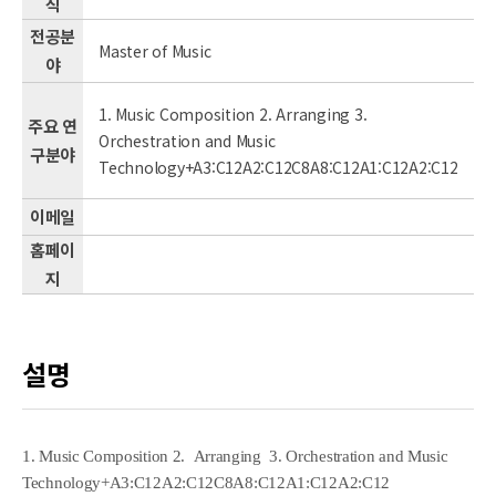
직
전공분
Master of Music
야
1. Music Composition 2. Arranging 3.
주요 연
Orchestration and Music
구분야
Technology+A3:C12A2:C12C8A8:C12A1:C12A2:C12
이메일
홈페이
지
설명
1. Music Composition 2.
Arranging
3. Orchestration and Music
Technology+A3:C12A2:C12C8A8:C12A1:C12A2:C12