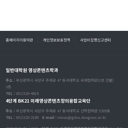
홈페이지이용약관
개인정보보호정책
사업비집행신고센터
일반대학원 영상콘텐츠학과
주소 :
부산광역시 사상구 주례로 47 동서대학교 국제협력관(1번 건물)
3층
TEL :
051)320-4819
4단계 BK21 미래영상콘텐츠창의융합교육단
주소 :
부산광역시 사상구 주례로 47 동서대학교 산학협력관 5209호
TEL :
051)320-2189
E-mail :
minas@gdsu.dongseo.ac.kr