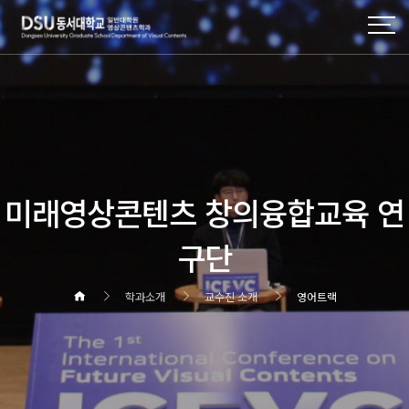
미래영상콘텐츠 창의융합교육 연
구단
학과소개
교수진 소개
영어트랙