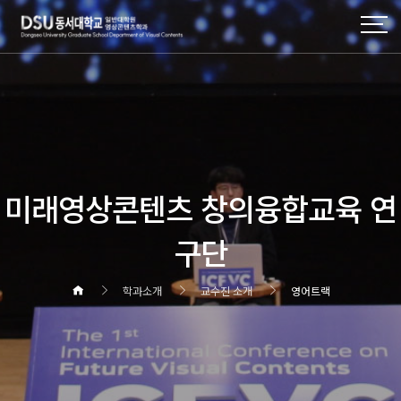
미래영상콘텐츠 창의융합교육 연
구단
학과소개
교수진 소개
영어트랙