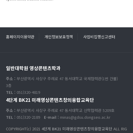
홈페이지이용약관
개인정보보호정책
사업비집행신고센터
일반대학원 영상콘텐츠학과
주소 :
부산광역시 사상구 주례로 47 동서대학교 국제협력관(1번 건물)
3층
TEL :
051)320-4819
4단계 BK21 미래영상콘텐츠창의융합교육단
주소 :
부산광역시 사상구 주례로 47 동서대학교 산학협력관 5209호
TEL :
051)320-2189
E-mail :
minas@gdsu.dongseo.ac.kr
COPYRIGHT(c) 2021
4단계 BK21 미래영상콘텐츠창의융합교육단
ALL RIG