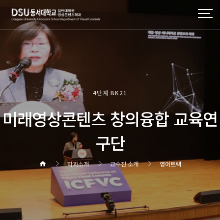
4단계 BK21
미래영상콘텐츠 창의융합 교육연
구단
학과소개
교수진 소개
영어트랙