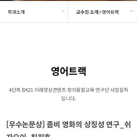
학과소개
교수진 소개
영어트랙
헤더설정
영어트랙
4단계 BK21 미래영상콘텐츠 창의융합교육 연구단 사업실적
입니다.
[우수논문상] 좀비 영화의 상징성 연구_쉬
자오이, 최원호