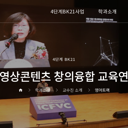
4단계BK21사업
학과소개
4단계 BK21
영상콘텐츠 창의융합 교육
학과소개
교수진 소개
영어트랙