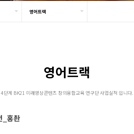
영어트랙
영어트랙
4단계 BK21 미래영상콘텐츠 창의융합교육 연구단 사업실적 입니다.
전_홍촨