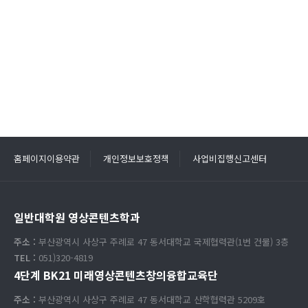
홈페이지이용약관
개인정보보호정책
사업비집행신고센터
일반대학원 영상콘텐츠학과
주소 :
부산광역시 사상구 주례로 47 동서대학교 국제협력관(1번 건물) 3층
TEL :
051)320-4819
4단계 BK21 미래영상콘텐츠창의융합교육단
주소 :
부산광역시 사상구 주례로 47 동서대학교 산학협력관 5209호