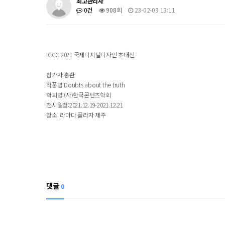
최고관리자
0건
908회
23-02-09 13:11
ICCC 2021 국제디지털디자인 초대전
참가자:홍촨
작품명:
Doubts about the truth
학회명:(사)한국콘텐츠학회
전시일정:
2021.12.19-2021.12.21
장소: 라마다 플라자 제주
댓글
0