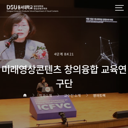
4단계 BK21
미래영상콘텐츠 창의융합 교육연
구단
학과소개
교수진 소개
영어트랙