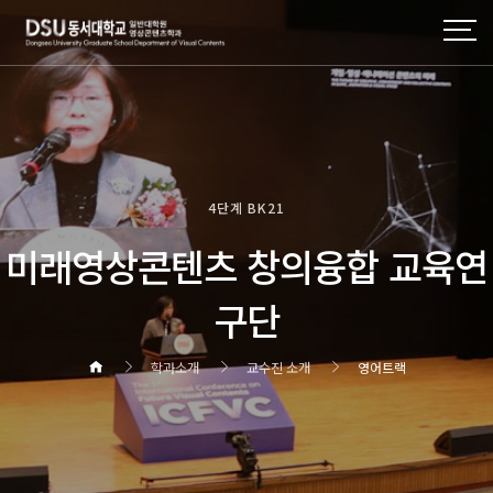
4단계 BK21
미래영상콘텐츠 창의융합 교육연
구단
학과소개
교수진 소개
영어트랙