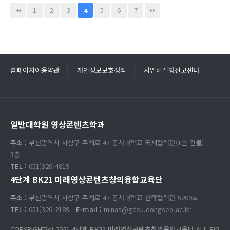
1
2
3
5
6
7
4
홈페이지이용약관
개인정보보호정책
사업비집행신고센터
일반대학원 영상콘텐츠학과
주소 :
부산광역시 사상구 주례로 47 동서대학교 국제협력관(1번 건물)
3층
TEL :
051)320-4819
4단계 BK21 미래영상콘텐츠창의융합교육단
주소 :
부산광역시 사상구 주례로 47 동서대학교 산학협력관 5209호
TEL :
051)320-2189
E-mail :
minas@gdsu.dongseo.ac.kr
COPYRIGHT(c) 2021
4단계 BK21 미래영상콘텐츠창의융합교육단
ALL RIG