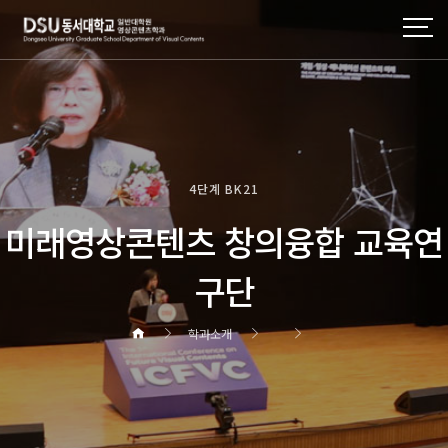
4단계 BK21
미래영상콘텐츠 창의융합 교육연
구단
학과소개