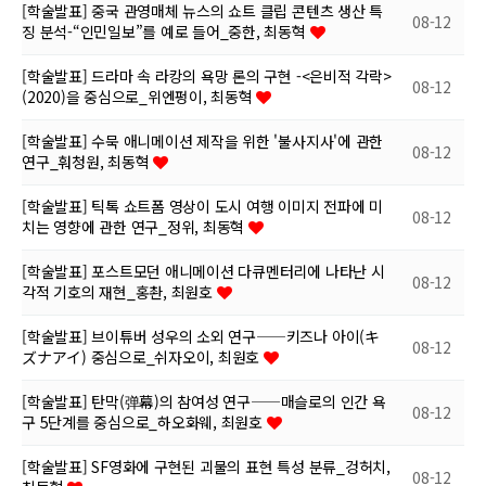
[학술발표] 중국 관영매체 뉴스의 쇼트 클립 콘텐츠 생산 특
08-12
징 분석-“인민일보”를 예로 들어_중한, 최동혁
[학술발표] 드라마 속 라캉의 욕망 론의 구현 -<은비적 각락>
08-12
(2020)을 중심으로_위엔펑이, 최동혁
[학술발표] 수묵 애니메이션 제작을 위한 '불사지사'에 관한
08-12
연구_훠청원, 최동혁
[학술발표] 틱톡 쇼트폼 영상이 도시 여행 이미지 전파에 미
08-12
치는 영향에 관한 연구_정위, 최동혁
[학술발표] 포스트모던 애니메이션 다큐멘터리에 나타난 시
08-12
각적 기호의 재현_홍촨, 최원호
[학술발표] 브이튜버 성우의 소외 연구——키즈나 아이(キ
08-12
ズナアイ) 중심으로_쉬자오이, 최원호
[학술발표] 탄막(弹幕)의 참여성 연구——매슬로의 인간 욕
08-12
구 5단계를 중심으로_하오화웨, 최원호
[학술발표] SF영화에 구현된 괴물의 표현 특성 분류_겅허치,
08-12