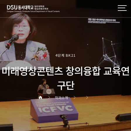
4단계 BK21
미래영상콘텐츠 창의융합 교육연
구단
학과소개