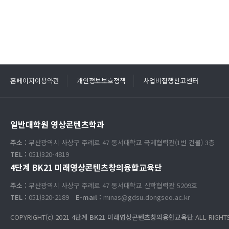
홈페이지이용약관
개인정보보호정책
사업비집행신고센터
일반대학원 영상콘텐츠학과
주소 :
부산광역시 사상구 주례로 47 동서대학교 국제협력관(1번 건물) 3층
TEL :
051)320-4819
4단계 BK21 미래영상콘텐츠창의융합교육단
주소 :
부산광역시 사상구 주례로 47 동서대학교 산학협력관 5209호
TEL :
051)320-2189
E-mail :
minas@gdsu.dongseo.ac.kr
COPYRIGHT(c) 2021
4단계 BK21 미래영상콘텐츠창의융합교육단
ALL RIGHT