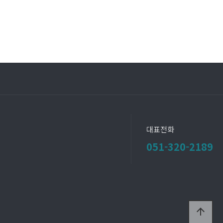
대표전화
051-320-2189
arrow_upward