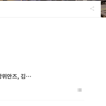
ms_상위안즈, 김…