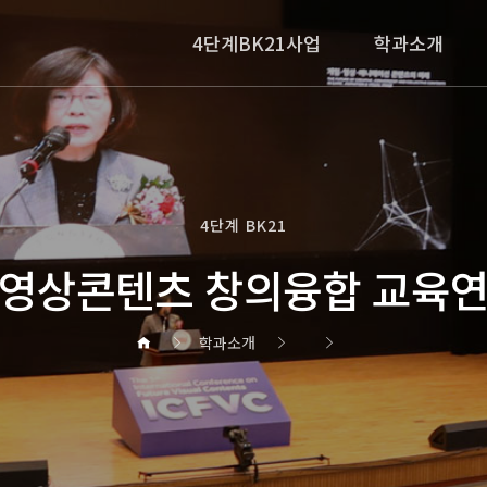
4단계BK21사업
학과소개
4단계 BK21
영상콘텐츠 창의융합 교육
학과소개