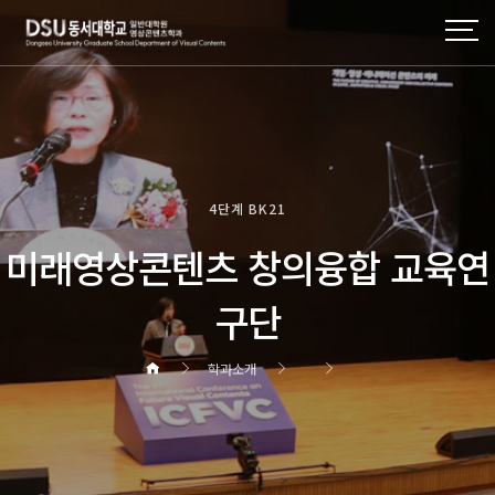
4단계 BK21
미래영상콘텐츠 창의융합 교육연
구단
학과소개