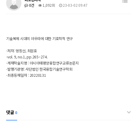
0건
1,092회
23-03-02 09:47
기술복제 시대의 아우라에 대한 기호학적 연구
-저자: 멍칭선, 최원호
-vol. 9, no.1, pp.265~274.
-게재학술지명 :
아시아태평양융합연구교류논문지
-발행기관명:
사단법인 한국융합기술연구학회
-최종등재일자 : 20220131
댓글
0