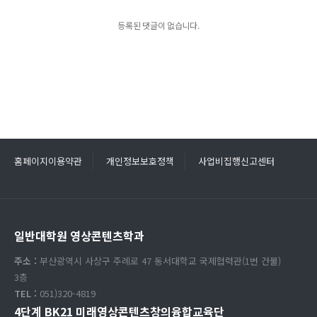
등록된 댓글이 없습니다.
홈페이지이용약관
개인정보보호정책
사업비집행신고센터
일반대학원 영상콘텐츠학과
주소 :
부산광역시 사상구 주례로 47 동서대학교 국제협력관(1번 건물)
3층
TEL :
051)320-4819
4단계 BK21 미래영상콘텐츠창의융합교육단