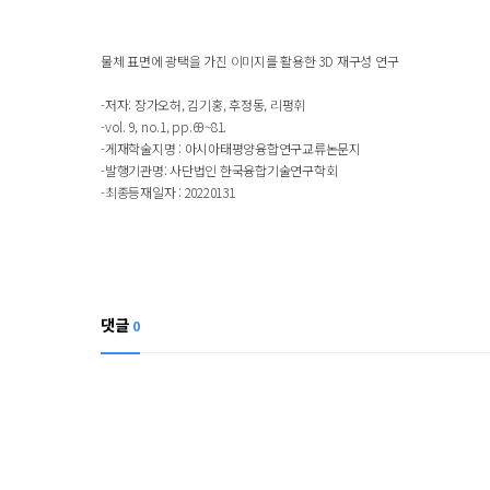
물체 표면에 광택을 가진 이미지를 활용한 3D 재구성 연구
-저자: 장가오허, 김기홍, 후정동, 리펑휘
-vol. 9, no.1, pp.69~81.
-게재학술지명 :
아시아태평양융합연구교류논문지
-발행기관명:
사단법인 한국융합기술연구학회
-최종등재일자 : 20220131
댓글
0