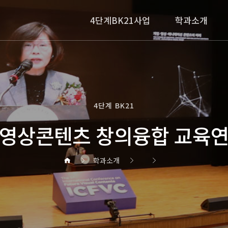
4단계BK21사업
학과소개
4단계 BK21
영상콘텐츠 창의융합 교육
학과소개