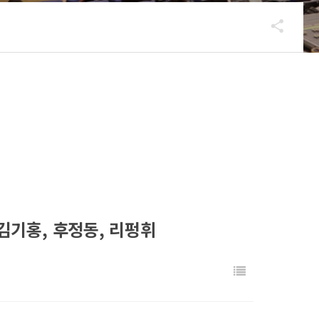
김기홍, 후정동, 리펑휘