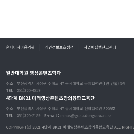
홈페이지이용약관
개인정보보호정책
사업비집행신고센터
일반대학원 영상콘텐츠학과
주소 :
부산광역시 사상구 주례로 47 동서대학교 국제협력관(1번 건물) 3층
TEL :
051)320-4819
4단계 BK21 미래영상콘텐츠창의융합교육단
주소 :
부산광역시 사상구 주례로 47 동서대학교 산학협력관 5209호
TEL :
051)320-2189
E-mail :
minas@gdsu.dongseo.ac.kr
COPYRIGHT(c) 2021
4단계 BK21 미래영상콘텐츠창의융합교육단
ALL RIGHT