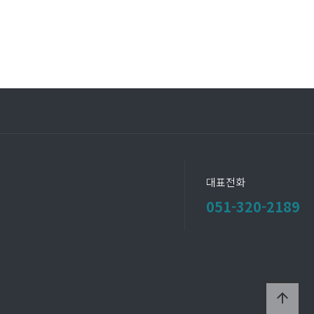
대표전화
051-320-2189
arrow_upward