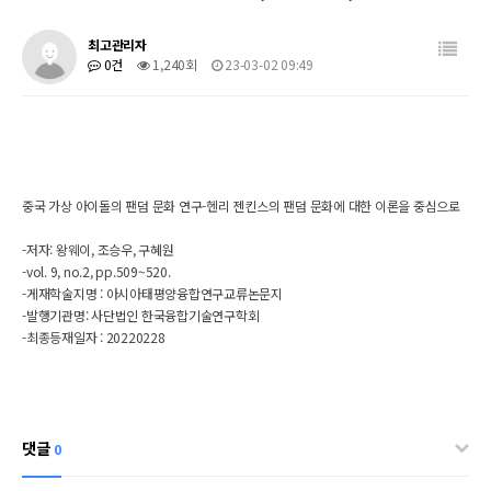
최고관리자
0건
1,240회
23-03-02 09:49
중국 가상 아이돌의 팬덤 문화 연구-헨리 젠킨스의 팬덤 문화에 대한 이론을 중심으로
-저자: 왕웨이, 조승우, 구혜원
-vol. 9, no.2, pp.509~520.
-게재학술지명 :
아시아태평양융합연구교류논문지
-발행기관명:
사단법인 한국융합기술연구학회
-최종등재일자 : 20220228
댓글
0