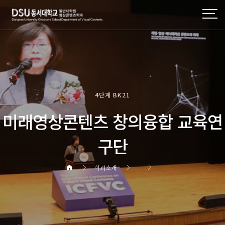
4단계 BK21
미래영상콘텐츠 창의융합 교육연
구단
학과소개