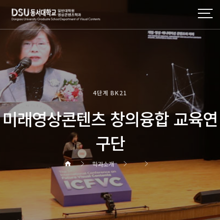
4단계 BK21
미래영상콘텐츠 창의융합 교육연
구단
학과소개