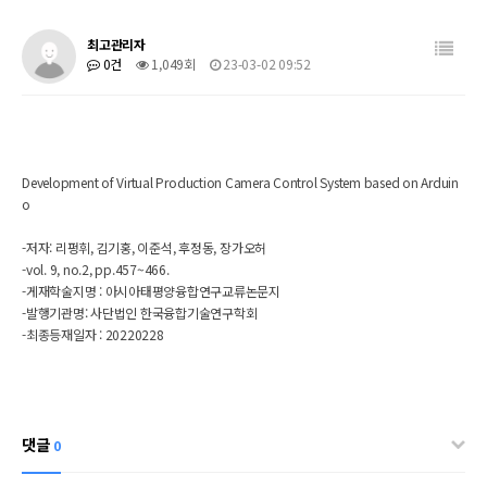
최고관리자
0건
1,049회
23-03-02 09:52
Development of Virtual Production Camera Control System based on Arduin
o
-저자:
리펑휘, 김기홍, 이준석, 후정동, 장가오허
-vol. 9, no.2, pp.457~466.
-게재학술지명 :
아시아태평양융합연구교류논문지
-발행기관명:
사단법인 한국융합기술연구학회
-최종등재일자 : 20220228
댓글
0