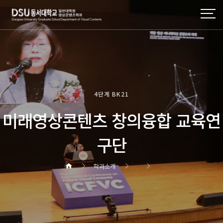
4단계 BK21
미래영상콘텐츠 창의융합 교육연
구단
학과소개