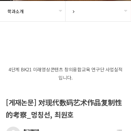
학과소개
헤더설정
4단계 BK21 미래영상콘텐츠 창의융합교육 연구단 사업실적
입니다.
[게재논문] 对现代数码艺术作品复制性
的考察_멍칭선, 최원호
최고관리자