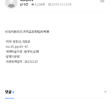
0건
1,110회
23-03-13 13:56
对现代数码艺术作品复制性的考察
-저자: 멍칭선, 최원호
-no.35, pp.65~67.
-게재학술지명 :
数字化应用
-발행기관명:
-최종등재일자 : 20221125
댓글
0