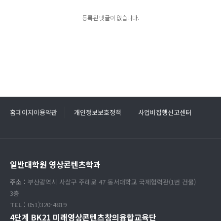
등록된 댓글이 없습니다.
홈페이지이용약관
개인정보보호정책
사업비집행신고센터
일반대학원 영상콘텐츠학과
주소 :
부산광역시 사상구 주례로 47 동서대학교 국제협력관(1번 건물)
3층
TEL :
051)320-4819
4단계 BK21 미래영상콘텐츠창의융합교육단