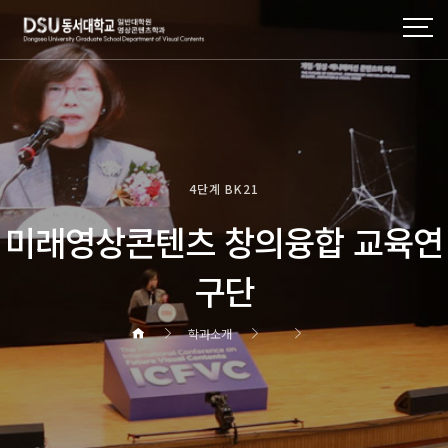
4단계 BK21
미래영상콘텐츠 창의융합 교육연
구단
학과소개