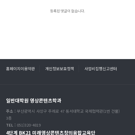
등록된 댓글이 없습니다.
홈페이지이용약관
개인정보보호정책
사업비집행신고센터
일반대학원 영상콘텐츠학과
주소 :
부산광역시 사상구 주례로 47 동서대학교 국제협력관(1번 건물)
3층
TEL :
051)320-4819
4단계 BK21 미래영상콘텐츠창의융합교육단