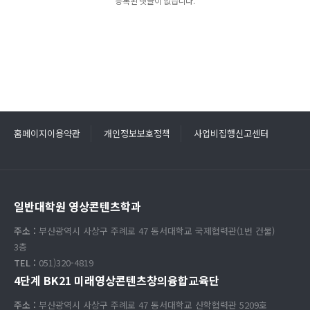
등록된 댓글이 없습니다.
홈페이지이용약관
개인정보보호정책
사업비집행신고센터
일반대학원 영상콘텐츠학과
주소 :
부산광역시 사상구 주례로 47 동서대학교 국제협력관(1번 건물)
3층
TEL :
051)320-4819
4단계 BK21 미래영상콘텐츠창의융합교육단
주소 :
부산광역시 사상구 주례로 47 동서대학교 산학협력관 5209호