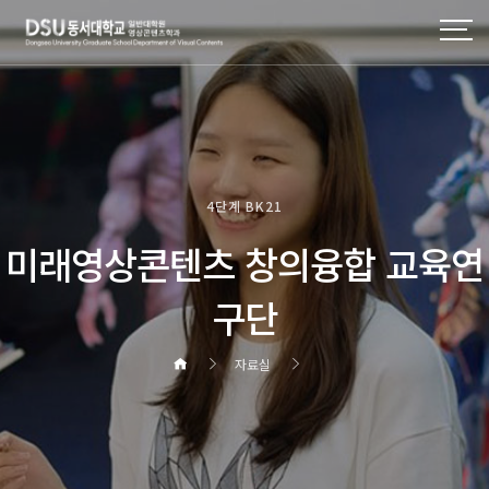
4단계 BK21
미래영상콘텐츠 창의융합 교육연
구단
자료실