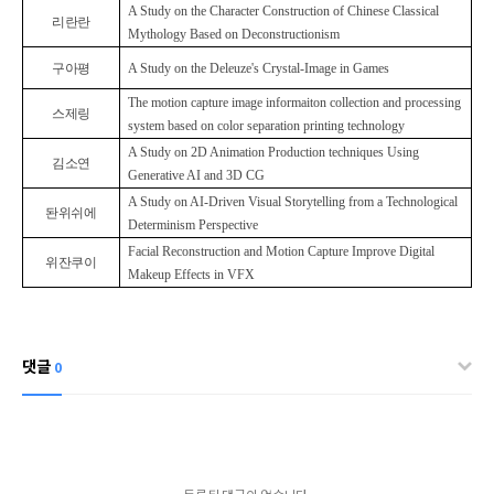
A Study on the Character Construction of Chinese Classical
리란란
Mythology Based on Deconstructionism
구아평
A Study on the Deleuze's Crystal-Image in Games
The motion capture image informaiton collection and processing
스제링
system based on color separation printing technology
A Study on 2D Animation Production techniques Using
김소연
Generative AI and 3D CG
A Study on AI-Driven Visual Storytelling from a Technological
돤위쉬에
Determinism Perspective
Facial Reconstruction and Motion Capture Improve Digital
위잔쿠이
Makeup Effects in VFX
댓글
0