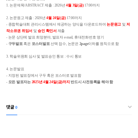
1. 논문제목/ABSTRACT 제출 : 2026년
4월 3일(금)
17:00까지
2. 논문원고 제출 : 2026년
4월 24일(금)
17:00까지
- 종합학술대회 관리시스템에서 제공하는 양식을 다운로드하여
논문원고
및
저
작소유권 위임서
및
승인 확인서
제출
- 논문 상단에 발표 희망분야, 발표자 e-mail, 휴대전화번호 명기
-
구두발표
혹은
포스터발표
선택 접수, 논문은
2page
이하를 원칙으로 함
3. 학술위원회 심사 및 발표승인 통보 : 수시 통보
4. 논문발표
- 지정된 발표장에서 구두 혹은 포스터로 발표함
-
모든 발표자는
2025년 4월 24일(금)까지
반드시 사전등록을 해야 함
댓글
0