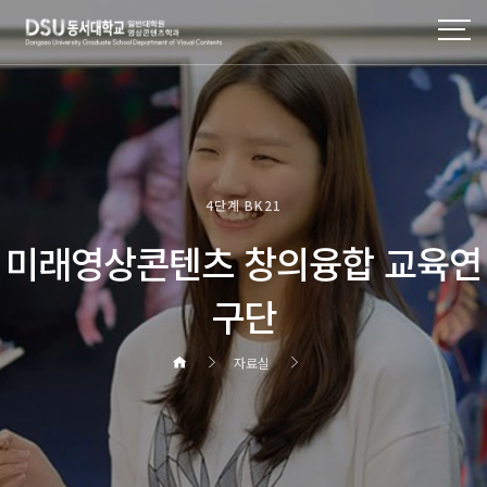
4단계 BK21
미래영상콘텐츠 창의융합 교육연
구단
자료실