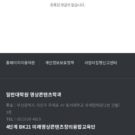
등록된 댓글이 없습니다.
홈페이지이용약관
개인정보보호정책
사업비집행신고센터
일반대학원 영상콘텐츠학과
주소 :
부산광역시 사상구 주례로 47 동서대학교 국제협력관(1번 건물)
3층
TEL :
051)320-4819
4단계 BK21 미래영상콘텐츠창의융합교육단