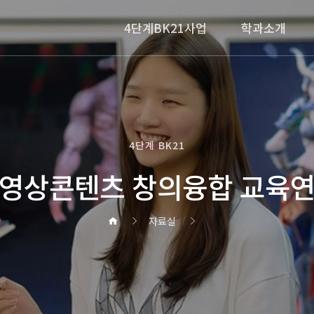
4단계BK21사업
학과소개
4단계 BK21
영상콘텐츠 창의융합 교육
자료실