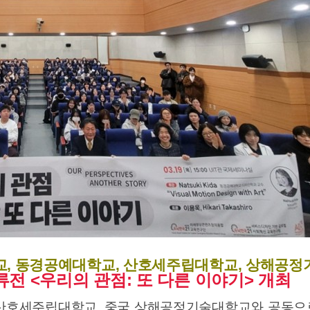
교
,
동경공예대학교
,
산호세주립대학교
,
상해공정
류전
<
우리의 관점
:
또 다른 이야기
>
개최
산호세주립대학교, 중국 상해공정기술대학교와 공동으로 