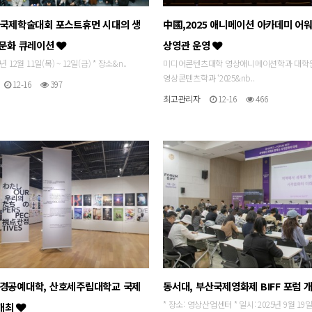
추계국제학술대회 포스트휴먼 시대의 생
中國,2025 애니메이션 아카데미 어워
와 문화 큐레이션
상영관 운영
5년 12월 11일(목) ~ 12일(금) * 장소&n..
미디어콘텐츠대학 영상애니메이션학과 대학
영상콘텐츠학과 ‘2025&nb..
12-16
397
최고관리자
12-16
466
동경공예대학, 산호세주립대학교 국제
동서대, 부산국제영화제 BIFF 포럼 
* 장소: 영상산업센터 * 일시: 2025년 9월 19
개최