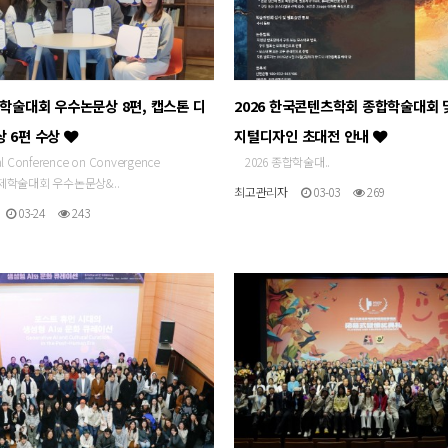
제학술대회 우수논문상 8편, 캡스톤 디
2026 한국콘텐츠학회 종합학술대회 
상 6편 수상
지털디자인 초대전 안내
al Conference on Convergence
2026 종합학술대..
 국제학술대회 우수논문상&..
최고관리자
03-03
269
03-24
243