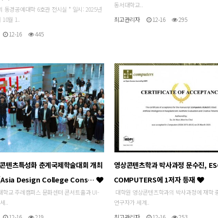
동서대학교..
의 동경공예대학 6호관 전시실 * 일시: 2025년
10월 1..
최고관리자
12-16
295
12-16
445
문화콘텐츠특성화 춘계국제학술대회 개최
영상콘텐츠학과 박사과정 문수진, ES
(Asia Design College Cons…
COMPUTERS에 1저자 등재
서대학교 주례캠퍼스 문화센터 콘서트홀과 UI-
대학원 영상콘텐츠학과의 박사과정에 재학 
세..
연구자가 세계..
12-16
219
최고관리자
12-16
253