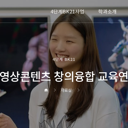
4단계BK21사업
학과소개
4단계 BK21
영상콘텐츠 창의융합 교육
자료실