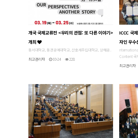
개국 국제교류전 <우리의 관점: 또 다른 이야기>
ICCC 국
개최
자인 우수
동서대학교, 동경공예대학교, 산호세주립대학교, 상해공..
nternation
Content
최고관리자
03-24
228
최고관리자