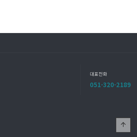
대표전화
051-320-2189
arrow_upward