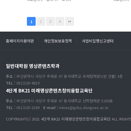
2
3
4
1
홈페이지이용약관
개인정보보호정책
사업비집행신고센터
일반대학원 영상콘텐츠학과
주소 :
부산광역시 사상구 주례로 47 동서대학교 국제협력관(1번 건물) 3층
TEL :
051)320-4819
4단계 BK21 미래영상콘텐츠창의융합교육단
주소 :
부산광역시 사상구 주례로 47 동서대학교 산학협력관 5209호
TEL :
051)320-2189
E-mail :
minas@gdsu.dongseo.ac.kr
COPYRIGHT(c) 2021
4단계 BK21 미래영상콘텐츠창의융합교육단
ALL RIGHT