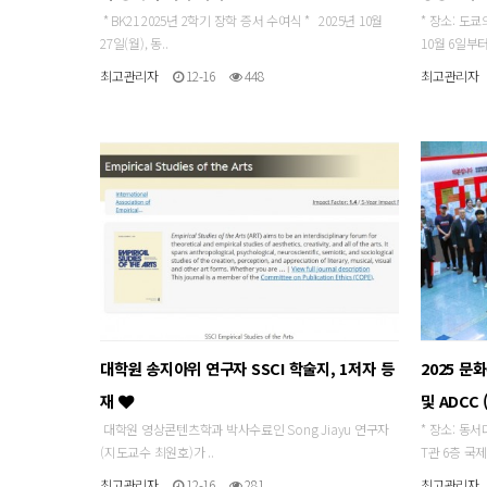
* BK21 2025년 2학기 장학 증서 수여식 * 2025년 10월
* 장소: 도쿄
27일(월), 동..
10월 6일부터 
최고관리자
12-16
448
최고관리자
대학원 송지아위 연구자 SSCI 학술지, 1저자 등
2025 
재
및 ADCC 
대학원 영상콘텐츠학과 박사수료인 Song Jiayu 연구자
* 장소: 동
(지도교수 최원호)가 ..
T관 6층 국제
최고관리자
12-16
281
최고관리자