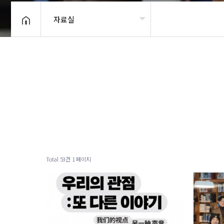
자료실
헤더설정
Total 53건
1 페이지